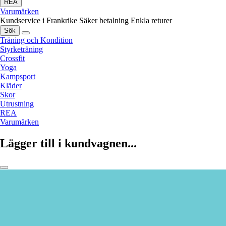
REA
Varumärken
Kundservice i Frankrike
Säker betalning
Enkla returer
Sök
Träning och Kondition
Styrketräning
Crossfit
Yoga
Kampsport
Kläder
Skor
Utrustning
REA
Varumärken
Lägger till i kundvagnen...