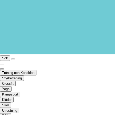
Sök
Träning och Kondition
Styrketräning
Crossfit
Yoga
Kampsport
Kläder
Skor
Utrustning