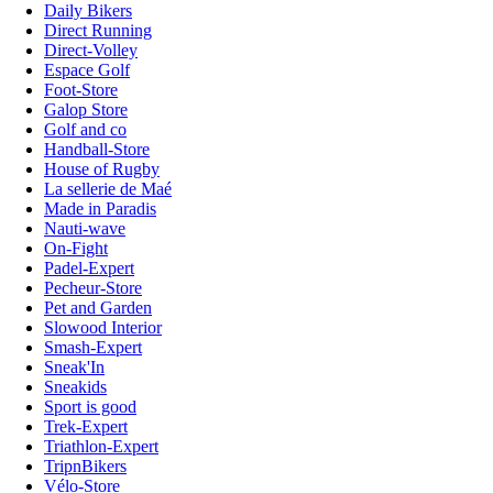
Daily Bikers
Direct Running
Direct-Volley
Espace Golf
Foot-Store
Galop Store
Golf and co
Handball-Store
House of Rugby
La sellerie de Maé
Made in Paradis
Nauti-wave
On-Fight
Padel-Expert
Pecheur-Store
Pet and Garden
Slowood Interior
Smash-Expert
Sneak'In
Sneakids
Sport is good
Trek-Expert
Triathlon-Expert
TripnBikers
Vélo-Store