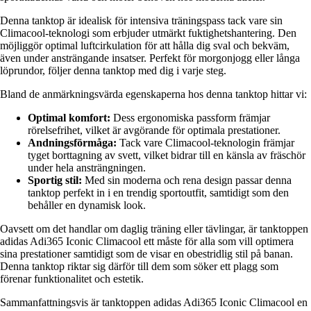
Denna tanktop är idealisk för intensiva träningspass tack vare sin
Climacool-teknologi som erbjuder utmärkt fuktighetshantering. Den
möjliggör optimal luftcirkulation för att hålla dig sval och bekväm,
även under ansträngande insatser. Perfekt för morgonjogg eller långa
löprundor, följer denna tanktop med dig i varje steg.
Bland de anmärkningsvärda egenskaperna hos denna tanktop hittar vi:
Optimal komfort:
Dess ergonomiska passform främjar
rörelsefrihet, vilket är avgörande för optimala prestationer.
Andningsförmåga:
Tack vare Climacool-teknologin främjar
tyget borttagning av svett, vilket bidrar till en känsla av fräschör
under hela ansträngningen.
Sportig stil:
Med sin moderna och rena design passar denna
tanktop perfekt in i en trendig sportoutfit, samtidigt som den
behåller en dynamisk look.
Oavsett om det handlar om daglig träning eller tävlingar, är tanktoppen
adidas Adi365 Iconic Climacool ett måste för alla som vill optimera
sina prestationer samtidigt som de visar en obestridlig stil på banan.
Denna tanktop riktar sig därför till dem som söker ett plagg som
förenar funktionalitet och estetik.
Sammanfattningsvis är tanktoppen adidas Adi365 Iconic Climacool en