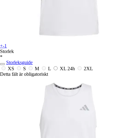
+-1
Storlek
*
Storleksguide
XS
S
M
L
XL
24h
2XL
Detta fält är obligatoriskt