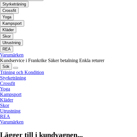
Styrketräning
Crossfit
Yoga
Kampsport
Kläder
Skor
Utrustning
REA
Varumärken
Kundservice i Frankrike
Säker betalning
Enkla returer
Sök
Träning och Kondition
Styrketräning
Crossfit
Yoga
Kampsport
Kläder
Skor
Utrustning
REA
Varumärken
Lägger till i kundvagnen...