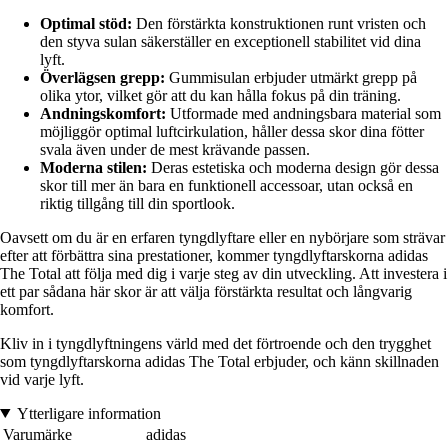
Optimal stöd:
Den förstärkta konstruktionen runt vristen och
den styva sulan säkerställer en exceptionell stabilitet vid dina
lyft.
Överlägsen grepp:
Gummisulan erbjuder utmärkt grepp på
olika ytor, vilket gör att du kan hålla fokus på din träning.
Andningskomfort:
Utformade med andningsbara material som
möjliggör optimal luftcirkulation, håller dessa skor dina fötter
svala även under de mest krävande passen.
Moderna stilen:
Deras estetiska och moderna design gör dessa
skor till mer än bara en funktionell accessoar, utan också en
riktig tillgång till din sportlook.
Oavsett om du är en erfaren tyngdlyftare eller en nybörjare som strävar
efter att förbättra sina prestationer, kommer tyngdlyftarskorna adidas
The Total att följa med dig i varje steg av din utveckling. Att investera i
ett par sådana här skor är att välja förstärkta resultat och långvarig
komfort.
Kliv in i tyngdlyftningens värld med det förtroende och den trygghet
som tyngdlyftarskorna adidas The Total erbjuder, och känn skillnaden
vid varje lyft.
Ytterligare information
Varumärke
adidas