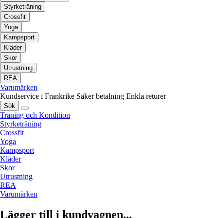
Styrketräning
Crossfit
Yoga
Kampsport
Kläder
Skor
Utrustning
REA
Varumärken
Kundservice i Frankrike
Säker betalning
Enkla returer
Sök
Träning och Kondition
Styrketräning
Crossfit
Yoga
Kampsport
Kläder
Skor
Utrustning
REA
Varumärken
Lägger till i kundvagnen...