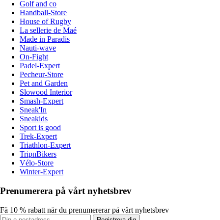
Golf and co
Handball-Store
House of Rugby
La sellerie de Maé
Made in Paradis
Nauti-wave
On-Fight
Padel-Expert
Pecheur-Store
Pet and Garden
Slowood Interior
Smash-Expert
Sneak'In
Sneakids
Sport is good
Trek-Expert
Triathlon-Expert
TripnBikers
Vélo-Store
Winter-Expert
Prenumerera på vårt nyhetsbrev
Få 10 % rabatt när du prenumererar på vårt nyhetsbrev
Registrera dig