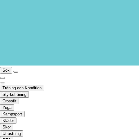
Sök
Träning och Kondition
Styrketräning
Crossfit
Yoga
Kampsport
Kläder
Skor
Utrustning