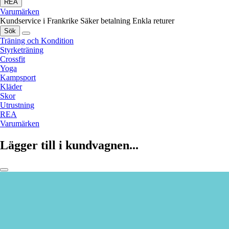
REA
Varumärken
Kundservice i Frankrike
Säker betalning
Enkla returer
Sök
Träning och Kondition
Styrketräning
Crossfit
Yoga
Kampsport
Kläder
Skor
Utrustning
REA
Varumärken
Lägger till i kundvagnen...