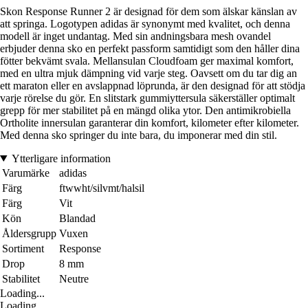
Skon Response Runner 2 är designad för dem som älskar känslan av
att springa. Logotypen adidas är synonymt med kvalitet, och denna
modell är inget undantag. Med sin andningsbara mesh ovandel
erbjuder denna sko en perfekt passform samtidigt som den håller dina
fötter bekvämt svala. Mellansulan Cloudfoam ger maximal komfort,
med en ultra mjuk dämpning vid varje steg. Oavsett om du tar dig an
ett maraton eller en avslappnad löprunda, är den designad för att stödja
varje rörelse du gör. En slitstark gummiyttersula säkerställer optimalt
grepp för mer stabilitet på en mängd olika ytor. Den antimikrobiella
Ortholite innersulan garanterar din komfort, kilometer efter kilometer.
Med denna sko springer du inte bara, du imponerar med din stil.
Ytterligare information
Varumärke
adidas
Färg
ftwwht/silvmt/halsil
Färg
Vit
Kön
Blandad
Åldersgrupp
Vuxen
Sortiment
Response
Drop
8 mm
Stabilitet
Neutre
Loading...
Loading...