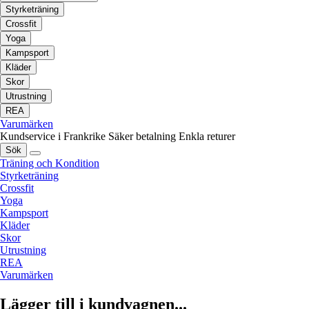
Styrketräning
Crossfit
Yoga
Kampsport
Kläder
Skor
Utrustning
REA
Varumärken
Kundservice i Frankrike
Säker betalning
Enkla returer
Sök
Träning och Kondition
Styrketräning
Crossfit
Yoga
Kampsport
Kläder
Skor
Utrustning
REA
Varumärken
Lägger till i kundvagnen...