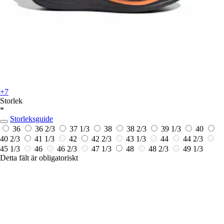
+7
Storlek
*
Storleksguide
36
36 2/3
37 1/3
38
38 2/3
39 1/3
40
40 2/3
41 1/3
42
42 2/3
43 1/3
44
44 2/3
45 1/3
46
46 2/3
47 1/3
48
48 2/3
49 1/3
Detta fält är obligatoriskt