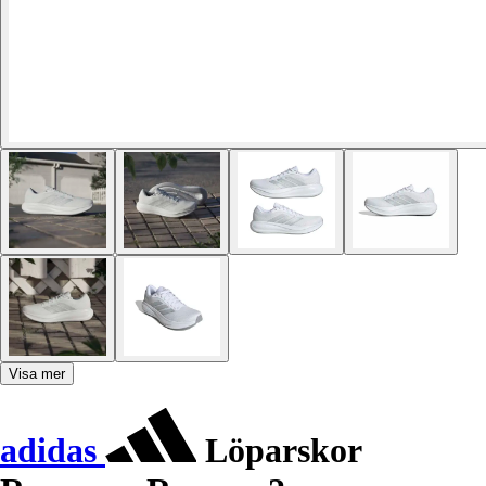
Visa mer
adidas
Löparskor