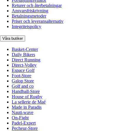
Försäljningsvillkor
Returer och återbetalningar
Ansvarsfriskrivning
Betalningsmetoder
Priser och leveransalternativ
Integritetspolicy
Våra butiker
Basket-Center
Daily Bikers
Direct Running
Direct-Volley
Espace Golf
Foot-Store
Galop Store
Golf and co
Handball-Store
House of Rugby
La sellerie de Maé
Made in Paradis
Nauti-wave
On-Fight
Padel-Expert
Pecheur-Store