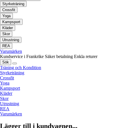
Styrketräning
Crossfit
Yoga
Kampsport
Kläder
Skor
Utrustning
REA
Varumärken
Kundservice i Frankrike
Säker betalning
Enkla returer
Sök
Träning och Kondition
Styrketräning
Crossfit
Yoga
Kampsport
Kläder
Skor
Utrustning
REA
Varumärken
Lägger till i kundvagnen...