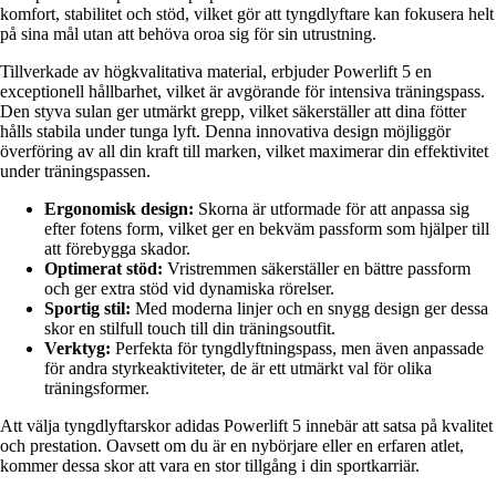
komfort, stabilitet och stöd, vilket gör att tyngdlyftare kan fokusera helt
på sina mål utan att behöva oroa sig för sin utrustning.
Tillverkade av högkvalitativa material, erbjuder Powerlift 5 en
exceptionell hållbarhet, vilket är avgörande för intensiva träningspass.
Den styva sulan ger utmärkt grepp, vilket säkerställer att dina fötter
hålls stabila under tunga lyft. Denna innovativa design möjliggör
överföring av all din kraft till marken, vilket maximerar din effektivitet
under träningspassen.
Ergonomisk design:
Skorna är utformade för att anpassa sig
efter fotens form, vilket ger en bekväm passform som hjälper till
att förebygga skador.
Optimerat stöd:
Vristremmen säkerställer en bättre passform
och ger extra stöd vid dynamiska rörelser.
Sportig stil:
Med moderna linjer och en snygg design ger dessa
skor en stilfull touch till din träningsoutfit.
Verktyg:
Perfekta för tyngdlyftningspass, men även anpassade
för andra styrkeaktiviteter, de är ett utmärkt val för olika
träningsformer.
Att välja tyngdlyftarskor adidas Powerlift 5 innebär att satsa på kvalitet
och prestation. Oavsett om du är en nybörjare eller en erfaren atlet,
kommer dessa skor att vara en stor tillgång i din sportkarriär.