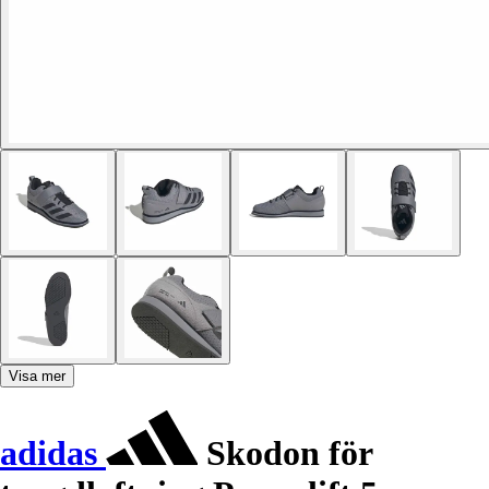
Visa mer
adidas
Skodon för