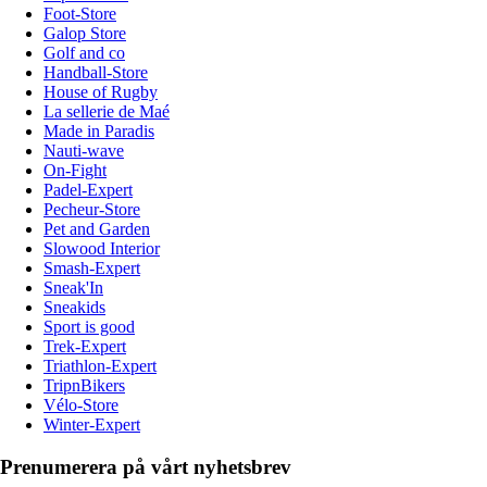
Foot-Store
Galop Store
Golf and co
Handball-Store
House of Rugby
La sellerie de Maé
Made in Paradis
Nauti-wave
On-Fight
Padel-Expert
Pecheur-Store
Pet and Garden
Slowood Interior
Smash-Expert
Sneak'In
Sneakids
Sport is good
Trek-Expert
Triathlon-Expert
TripnBikers
Vélo-Store
Winter-Expert
Prenumerera på vårt nyhetsbrev