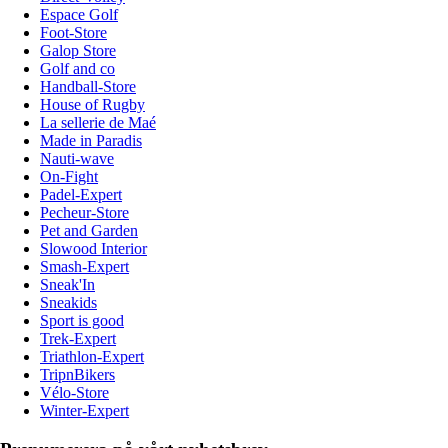
Espace Golf
Foot-Store
Galop Store
Golf and co
Handball-Store
House of Rugby
La sellerie de Maé
Made in Paradis
Nauti-wave
On-Fight
Padel-Expert
Pecheur-Store
Pet and Garden
Slowood Interior
Smash-Expert
Sneak'In
Sneakids
Sport is good
Trek-Expert
Triathlon-Expert
TripnBikers
Vélo-Store
Winter-Expert