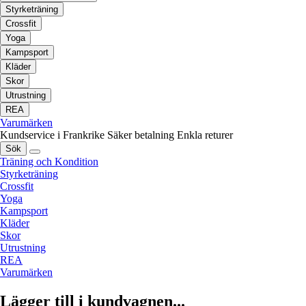
Styrketräning
Crossfit
Yoga
Kampsport
Kläder
Skor
Utrustning
REA
Varumärken
Kundservice i Frankrike
Säker betalning
Enkla returer
Sök
Träning och Kondition
Styrketräning
Crossfit
Yoga
Kampsport
Kläder
Skor
Utrustning
REA
Varumärken
Lägger till i kundvagnen...