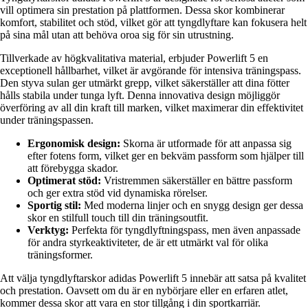
vill optimera sin prestation på plattformen. Dessa skor kombinerar
komfort, stabilitet och stöd, vilket gör att tyngdlyftare kan fokusera helt
på sina mål utan att behöva oroa sig för sin utrustning.
Tillverkade av högkvalitativa material, erbjuder Powerlift 5 en
exceptionell hållbarhet, vilket är avgörande för intensiva träningspass.
Den styva sulan ger utmärkt grepp, vilket säkerställer att dina fötter
hålls stabila under tunga lyft. Denna innovativa design möjliggör
överföring av all din kraft till marken, vilket maximerar din effektivitet
under träningspassen.
Ergonomisk design:
Skorna är utformade för att anpassa sig
efter fotens form, vilket ger en bekväm passform som hjälper till
att förebygga skador.
Optimerat stöd:
Vristremmen säkerställer en bättre passform
och ger extra stöd vid dynamiska rörelser.
Sportig stil:
Med moderna linjer och en snygg design ger dessa
skor en stilfull touch till din träningsoutfit.
Verktyg:
Perfekta för tyngdlyftningspass, men även anpassade
för andra styrkeaktiviteter, de är ett utmärkt val för olika
träningsformer.
Att välja tyngdlyftarskor adidas Powerlift 5 innebär att satsa på kvalitet
och prestation. Oavsett om du är en nybörjare eller en erfaren atlet,
kommer dessa skor att vara en stor tillgång i din sportkarriär.