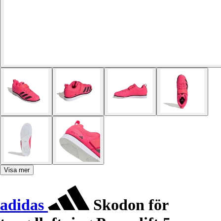
Visa mer
adidas
Skodon för