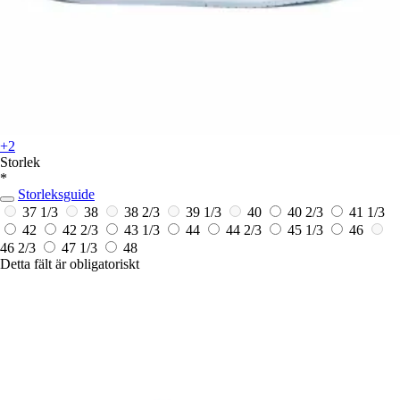
+2
Storlek
*
Storleksguide
37 1/3
38
38 2/3
39 1/3
40
40 2/3
41 1/3
42
42 2/3
43 1/3
44
44 2/3
45 1/3
46
46 2/3
47 1/3
48
Detta fält är obligatoriskt