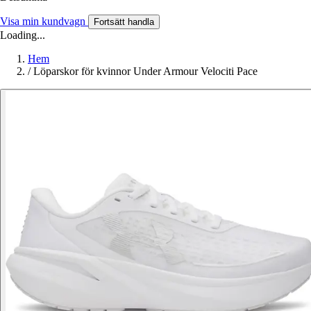
Visa min kundvagn
Fortsätt handla
Loading...
Hem
/
Löparskor för kvinnor Under Armour Velociti Pace