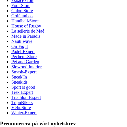
Espace Golf
Foot-Store
Galop Store
Golf and co
Handball-Store
House of Rugby
La sellerie de Maé
Made in Paradis
Nauti-wave
On-Fight
Padel-Expert
Pecheur-Store
Pet and Garden
Slowood Interior
Smash-Expert
Sneak'In
Sneakids
Sport is good
Trek-Expert
Triathlon-Expert
TripnBikers
Vélo-Store
Winter-Expert
Prenumerera på vårt nyhetsbrev