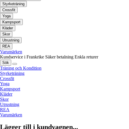
Styrketräning
Crossfit
Yoga
Kampsport
Kläder
Skor
Utrustning
REA
Varumärken
Kundservice i Frankrike
Säker betalning
Enkla returer
Sök
Träning och Kondition
Styrketräning
Crossfit
Yoga
Kampsport
Kläder
Skor
Utrustning
REA
Varumärken
Lägger till i kundvagnen...