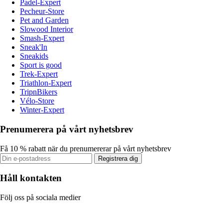
Padel-Expert
Pecheur-Store
Pet and Garden
Slowood Interior
Smash-Expert
Sneak'In
Sneakids
Sport is good
Trek-Expert
Triathlon-Expert
TripnBikers
Vélo-Store
Winter-Expert
Prenumerera på vårt nyhetsbrev
Få 10 % rabatt när du prenumererar på vårt nyhetsbrev
Registrera dig
Håll kontakten
Följ oss på sociala medier