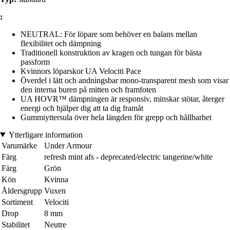
:
NEUTRAL: För löpare som behöver en balans mellan
flexibilitet och dämpning
Traditionell konstruktion av kragen och tungan för bästa
passform
Kvinnors löparskor UA Velociti Pace
Överdel i lätt och andningsbar mono-transparent mesh som visar
den interna buren på mitten och framfoten
UA HOVR™ dämpningen är responsiv, minskar stötar, återger
energi och hjälper dig att ta dig framåt
Gummiyttersula över hela längden för grepp och hållbarhet
Ytterligare information
Varumärke
Under Armour
Färg
refresh mint afs - deprecated/electric tangerine/white
Färg
Grön
Kön
Kvinna
Åldersgrupp
Vuxen
Sortiment
Velociti
Drop
8 mm
Stabilitet
Neutre