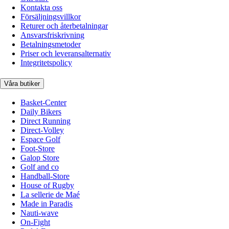
Kontakta oss
Försäljningsvillkor
Returer och återbetalningar
Ansvarsfriskrivning
Betalningsmetoder
Priser och leveransalternativ
Integritetspolicy
Våra butiker
Basket-Center
Daily Bikers
Direct Running
Direct-Volley
Espace Golf
Foot-Store
Galop Store
Golf and co
Handball-Store
House of Rugby
La sellerie de Maé
Made in Paradis
Nauti-wave
On-Fight