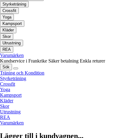
Styrketräning
Crossfit
Yoga
Kampsport
Kläder
Skor
Utrustning
REA
Varumärken
Kundservice i Frankrike
Säker betalning
Enkla returer
Sök
Träning och Kondition
Styrketräning
Crossfit
Yoga
Kampsport
Kläder
Skor
Utrustning
REA
Varumärken
Lägger till i kundvagnen...