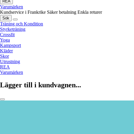
REA
Varumärken
Kundservice i Frankrike
Säker betalning
Enkla returer
Sök
Träning och Kondition
Styrketräning
Crossfit
Yoga
Kampsport
Kläder
Skor
Utrustning
REA
Varumärken
Lägger till i kundvagnen...