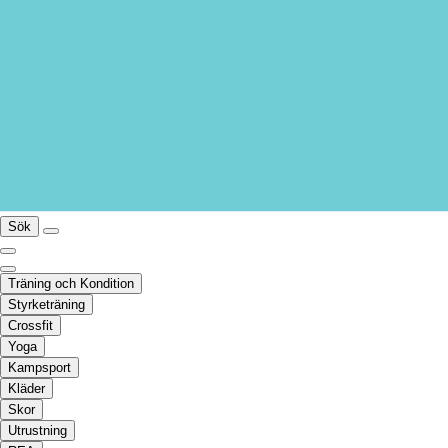
Sök
Träning och Kondition
Styrketräning
Crossfit
Yoga
Kampsport
Kläder
Skor
Utrustning