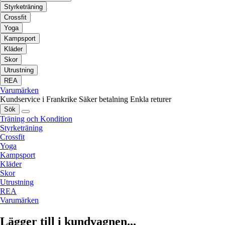
Styrketräning
Crossfit
Yoga
Kampsport
Kläder
Skor
Utrustning
REA
Varumärken
Kundservice i Frankrike
Säker betalning
Enkla returer
Sök
Träning och Kondition
Styrketräning
Crossfit
Yoga
Kampsport
Kläder
Skor
Utrustning
REA
Varumärken
Lägger till i kundvagnen...