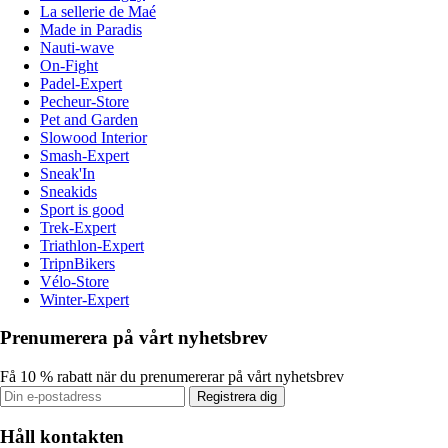
La sellerie de Maé
Made in Paradis
Nauti-wave
On-Fight
Padel-Expert
Pecheur-Store
Pet and Garden
Slowood Interior
Smash-Expert
Sneak'In
Sneakids
Sport is good
Trek-Expert
Triathlon-Expert
TripnBikers
Vélo-Store
Winter-Expert
Prenumerera på vårt nyhetsbrev
Få 10 % rabatt när du prenumererar på vårt nyhetsbrev
Registrera dig
Håll kontakten