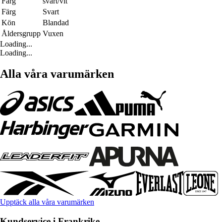
Färg
svart/vit
Färg
Svart
Kön
Blandad
Åldersgrupp
Vuxen
Loading...
Loading...
Alla våra varumärken
Upptäck alla våra varumärken
Kundservice i Frankrike