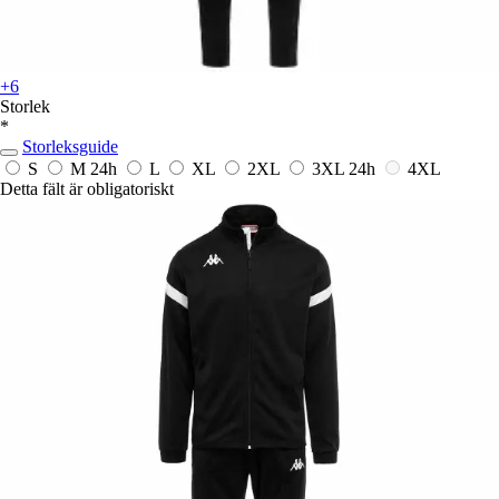
+6
Storlek
*
Storleksguide
S
M
24h
L
XL
2XL
3XL
24h
4XL
Detta fält är obligatoriskt