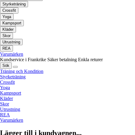
Styrketräning
Crossfit
Yoga
Kampsport
Kläder
Skor
Utrustning
REA
Varumärken
Kundservice i Frankrike
Säker betalning
Enkla returer
Sök
Träning och Kondition
Styrketräning
Crossfit
Yoga
Kampsport
Kläder
Skor
Utrustning
REA
Varumärken
Lägger till i kundvagnen...