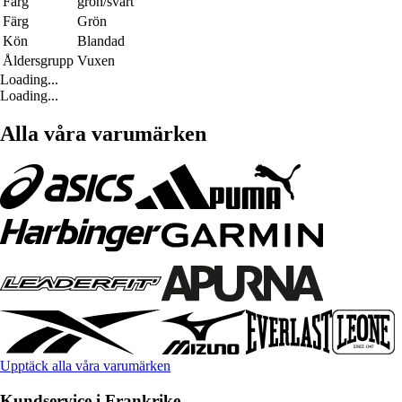
Färg
grön/svart
Färg
Grön
Kön
Blandad
Åldersgrupp
Vuxen
Loading...
Loading...
Alla våra varumärken
Upptäck alla våra varumärken
Kundservice i Frankrike