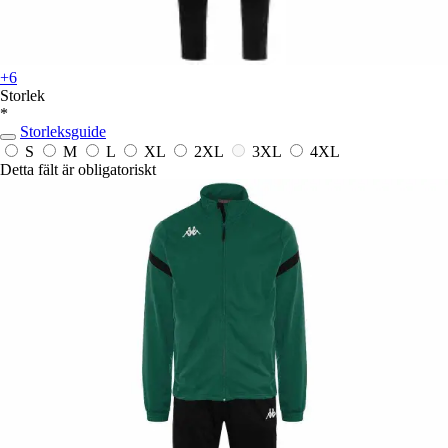
+6
Storlek
*
Storleksguide
S
M
L
XL
2XL
3XL
4XL
Detta fält är obligatoriskt