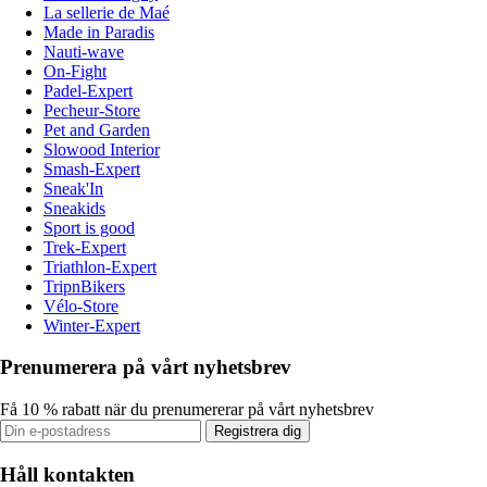
La sellerie de Maé
Made in Paradis
Nauti-wave
On-Fight
Padel-Expert
Pecheur-Store
Pet and Garden
Slowood Interior
Smash-Expert
Sneak'In
Sneakids
Sport is good
Trek-Expert
Triathlon-Expert
TripnBikers
Vélo-Store
Winter-Expert
Prenumerera på vårt nyhetsbrev
Få 10 % rabatt när du prenumererar på vårt nyhetsbrev
Registrera dig
Håll kontakten