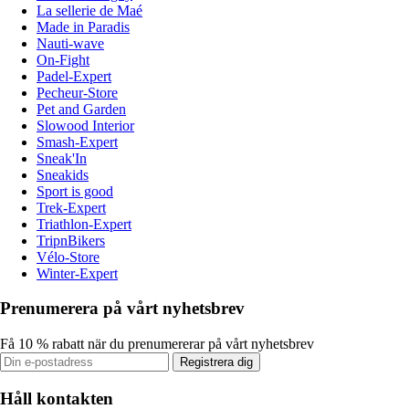
La sellerie de Maé
Made in Paradis
Nauti-wave
On-Fight
Padel-Expert
Pecheur-Store
Pet and Garden
Slowood Interior
Smash-Expert
Sneak'In
Sneakids
Sport is good
Trek-Expert
Triathlon-Expert
TripnBikers
Vélo-Store
Winter-Expert
Prenumerera på vårt nyhetsbrev
Få 10 % rabatt när du prenumererar på vårt nyhetsbrev
Registrera dig
Håll kontakten