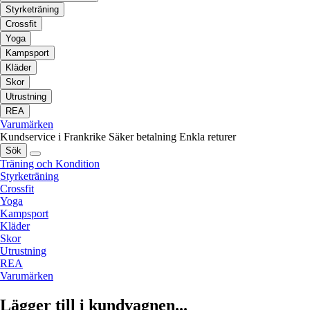
Styrketräning
Crossfit
Yoga
Kampsport
Kläder
Skor
Utrustning
REA
Varumärken
Kundservice i Frankrike
Säker betalning
Enkla returer
Sök
Träning och Kondition
Styrketräning
Crossfit
Yoga
Kampsport
Kläder
Skor
Utrustning
REA
Varumärken
Lägger till i kundvagnen...