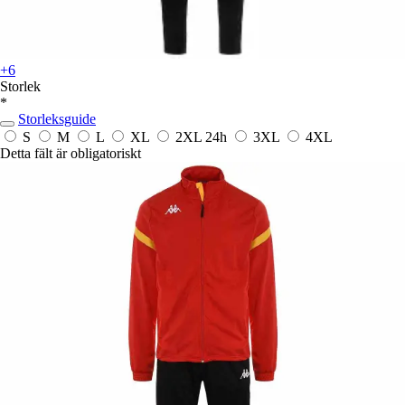
+6
Storlek
*
Storleksguide
S
M
L
XL
2XL
24h
3XL
4XL
Detta fält är obligatoriskt