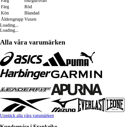
Färg
röd/gul/svart
Färg
Röd
Kön
Blandad
Åldersgrupp
Vuxen
Loading...
Loading...
Alla våra varumärken
Upptäck alla våra varumärken
Kundservice i Frankrike