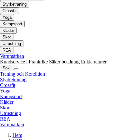
Styrketräning
Crossfit
Yoga
Kampsport
Kläder
Skor
Utrustning
REA
Varumärken
Kundservice i Frankrike
Säker betalning
Enkla returer
Sök
Träning och Kondition
Styrketräning
Crossfit
Yoga
Kampsport
Kläder
Skor
Utrustning
REA
Varumärken
Hem